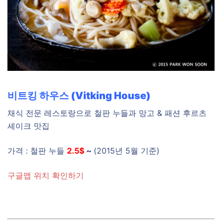
비트킹 하우스 (Vitking House)
채식 전문 레스토랑으로 철판 누들과 망고 & 패션 후르츠
셰이크 맛집
가격 : 철판 누들
2.5$
~
(2015년 5월 기준)
구글맵 위치 확인하기