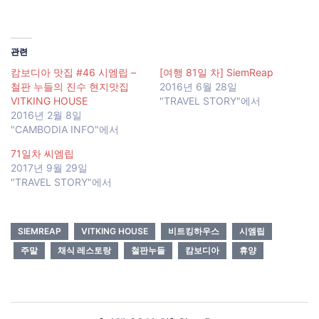
관련
캄보디아 맛집 #46 시엠립 –
[여행 81일 차] SiemReap
철판 누들의 진수 현지맛집
2016년 6월 28일
VITKING HOUSE
"TRAVEL STORY"에서
2016년 2월 8일
"CAMBODIA INFO"에서
71일차 씨엠립
2017년 9월 29일
"TRAVEL STORY"에서
SIEMREAP
VITKING HOUSE
비트킹하우스
시엠립
주말
채식 레스토랑
철판누들
캄보디아
휴양
Post