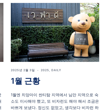
2025년 2월 3일
2025
,
DAILY
1월 근황
았
1월엔 치앙마이 싼티탐 지역에서 님만 지역으로 숙
개
소도 이사해야 했고, 또 비자런도 해야 해서 조금은
려
바쁘게 보냈다. 정신도 없었고, 생각보다 비자런 하