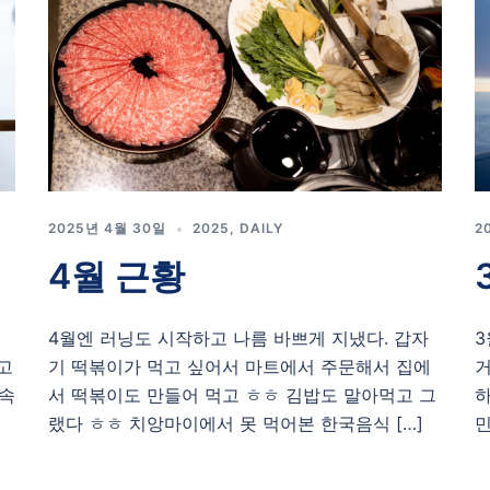
2
2025년 4월 30일
2025
,
DAILY
4월 근황
3
4월엔 러닝도 시작하고 나름 바쁘게 지냈다. 갑자
거
고
기 떡볶이가 먹고 싶어서 마트에서 주문해서 집에
하
약속
서 떡볶이도 만들어 먹고 ㅎㅎ 김밥도 말아먹고 그
민
랬다 ㅎㅎ 치앙마이에서 못 먹어본 한국음식 […]