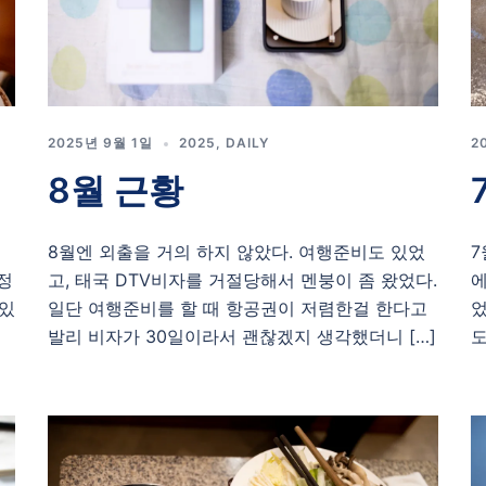
2025년 9월 1일
2025
,
DAILY
2
8월 근황
행
8월엔 외출을 거의 하지 않았다. 여행준비도 있었
7
정
고, 태국 DTV비자를 거절당해서 멘붕이 좀 왔었다.
에
 있
일단 여행준비를 할 때 항공권이 저렴한걸 한다고
었
발리 비자가 30일이라서 괜찮겠지 생각했더니 […]
도