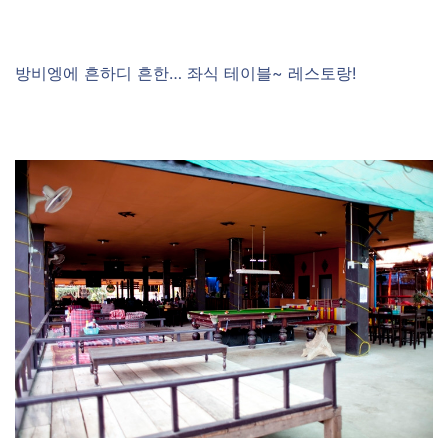
방비엥에 흔하디 흔한… 좌식 테이블~ 레스토랑!