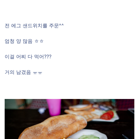
전 에그 샌드위치를 주문^^
엄청 양 많음 ㅎㅎ
이걸 어찌 다 먹어???
거의 남겼음 ㅠㅠ