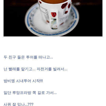
두 친구 들은 투어를 떠나고…
난 빨래를 맡기고… 자전거를 빌려서…
방비엥 시내투어 시작!!!
일단 루앙프라방 쪽 길로 가서…
사원 잘 있나…???