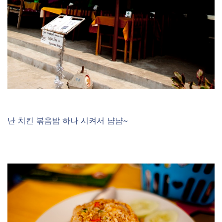
난 치킨 볶음밥 하나 시켜서 냠냠~