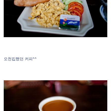
오천킵했던 커피^^