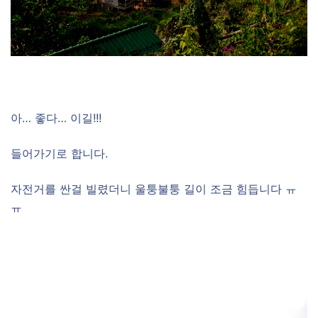
아… 좋다… 이길!!!
들어가기로 합니다.
자전거를 싼걸 빌렸더니 울퉁불퉁 길이 조금 힘듭니다 ㅠ
ㅠ