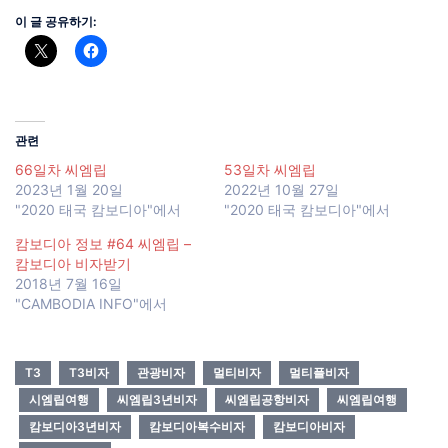
이 글 공유하기:
관련
66일차 씨엠립
53일차 씨엠립
2023년 1월 20일
2022년 10월 27일
"2020 태국 캄보디아"에서
"2020 태국 캄보디아"에서
캄보디아 정보 #64 씨엠립 –
캄보디아 비자받기
2018년 7월 16일
"CAMBODIA INFO"에서
T3
T3비자
관광비자
멀티비자
멀티플비자
시엠립여행
씨엠립3년비자
씨엠립공항비자
씨엠립여행
캄보디아3년비자
캄보디아복수비자
캄보디아비자