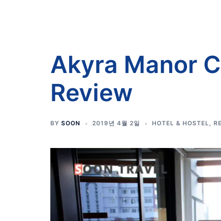
Akyra Manor C
Review
BY
SOON
2019년 4월 2일
HOTEL & HOSTEL
,
R