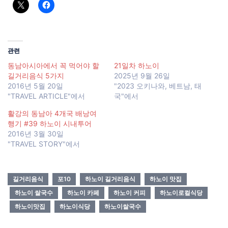
관련
동남아시아에서 꼭 먹어야 할
21일차 하노이
길거리음식 5가지
2025년 9월 26일
2016년 5월 20일
"2023 오키나와, 베트남, 태
"TRAVEL ARTICLE"에서
국"에서
활강의 동남아 4개국 배낭여
행기 #39 하노이 시내투어
2016년 3월 30일
"TRAVEL STORY"에서
길거리음식
포10
하노이 길거리음식
하노이 맛집
하노이 쌀국수
하노이 카페
하노이 커피
하노이로컬식당
하노이맛집
하노이식당
하노이쌀국수