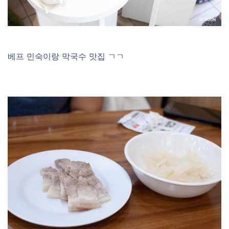
베프 민숙이랑 막국수 맛집 ㄱㄱ