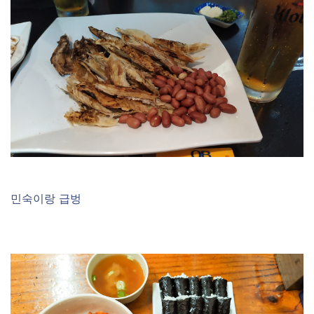
민숙이랑 급벙