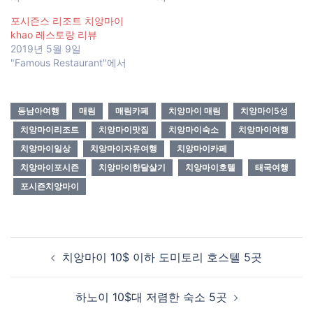
포시즌스 리조트 치앙마이
khao 레스토랑 리뷰
2019년 5월 9일
"Famous Restaurant"에서
동남아여행
매림
매림카페
치앙마이 매림
치앙마이5성
치앙마이리조트
치앙마이맛집
치앙마이숙소
치앙마이여행
치앙마이일상
치앙마이자유여행
치앙마이카페
치앙마이포시즌
치앙마이한달살기
치앙마이호텔
태국여행
포시즌치앙마이
Post
치앙마이 10$ 이하 도미토리 호스텔 5곳
navigation
하노이 10$대 저렴한 숙소 5곳