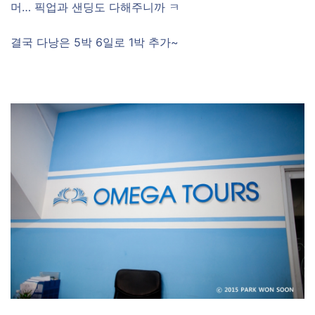
머… 픽업과 샌딩도 다해주니까 ㅋ
결국 다낭은 5박 6일로 1박 추가~
–
–