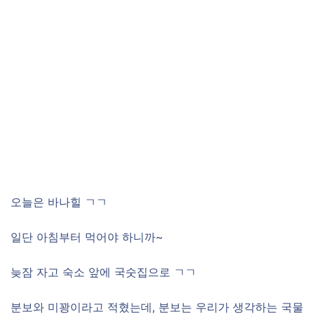
오늘은 바나힐 ㄱㄱ
일단 아침부터 먹어야 하니까~
늦잠 자고 숙소 앞에 국숫집으로 ㄱㄱ
분보와 미꽝이라고 적혔는데, 분보는 우리가 생각하는 국물