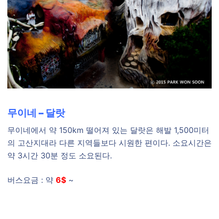
무이네 – 달랏
무이네에서 약 150km 떨어져 있는 달랏은 해발 1,500미터
의 고산지대라 다른 지역들보다 시원한 편이다. 소요시간은
약 3시간 30분 정도 소요된다.
버스요금 : 약
6$
~