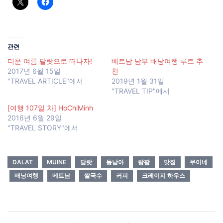
관련
더운 여름 달랏으로 떠나자!
베트남 남부 배낭여행 루트 추
2017년 6월 15일
천
"TRAVEL ARTICLE"에서
2019년 1월 31일
"TRAVEL TIP"에서
[여행 107일 차] HoChiMinh
2016년 6월 29일
"TRAVEL STORY"에서
DALAT
MUINE
달랏
동남아
랑팜
맛집
무이네
배낭여행
베트남
쌀국수
커피
크레이지 하우스
Post