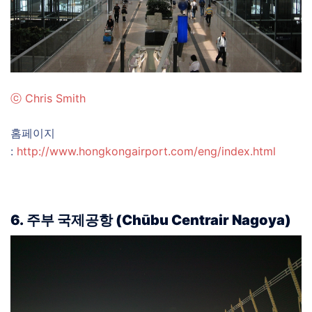
ⓒ
Chris Smith
홈페이지
:
http://www.hongkongairport.com/eng/index.html
6. 주부 국제공항 (Chūbu Centrair Nagoya)