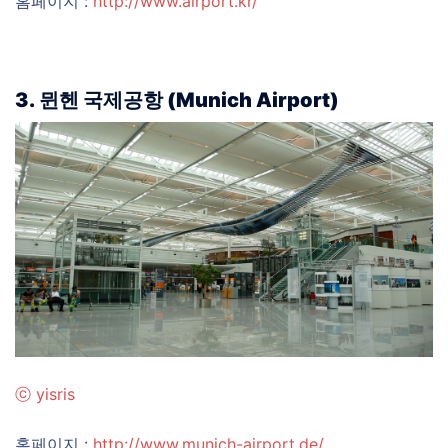
홈페이지 :
http://www.airport.kr/
3. 뮌헨 국제공항 (Munich Airport)
ⓒ
yisris
홈페이지 :
http://www.munich-airport.de/