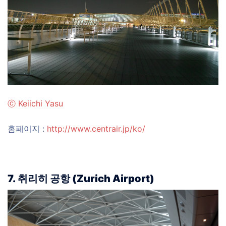
ⓒ
Keiichi Yasu
홈페이지 :
http://www.centrair.jp/ko/
7. 취리히 공항 (Zurich Airport)