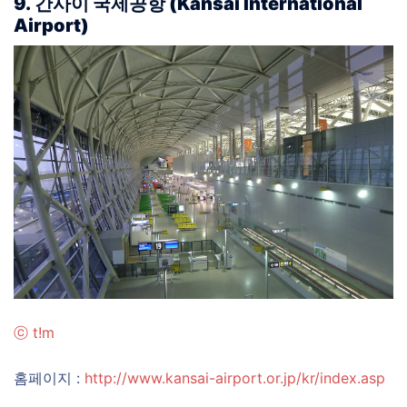
9. 간사이 국제공항 (Kansai International
Airport)
ⓒ
t!m
홈페이지 :
http://www.kansai-airport.or.jp/kr/index.asp