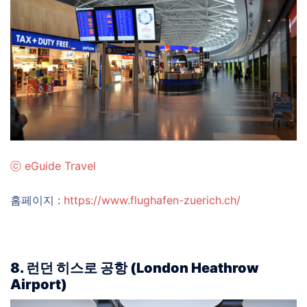
ⓒ
eGuide Travel
홈페이지 :
https://www.flughafen-zuerich.ch/
8. 런던 히스로 공항 (London Heathrow
Airport)