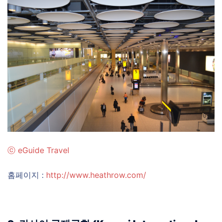
ⓒ
eGuide Travel
홈페이지 :
http://www.heathrow.com/