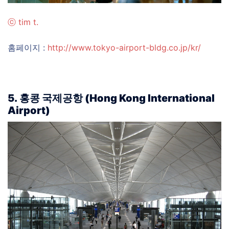
ⓒ
tim t.
홈페이지 :
http://www.tokyo-airport-bldg.co.jp/kr/
5. 홍콩 국제공항 (Hong Kong International
Airport)