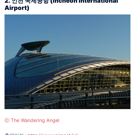
2. 인천 국제공항 (Incheon International
Airport)
ⓒ
The Wandering Angel