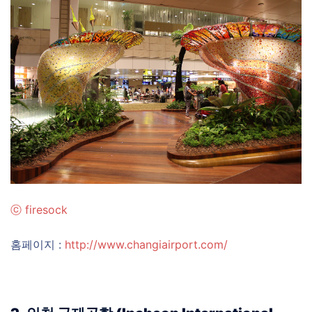
ⓒ
firesock
홈페이지 :
http://www.changiairport.com/