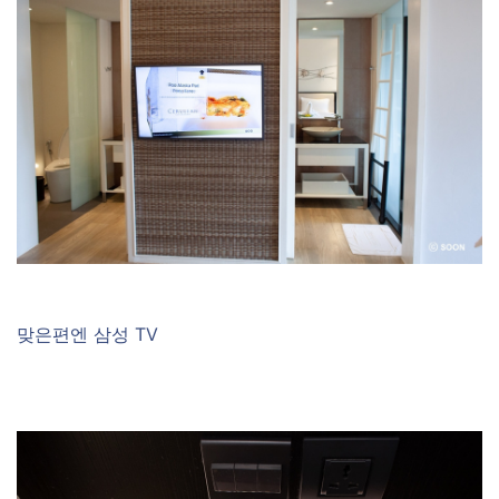
맞은편엔 삼성 TV