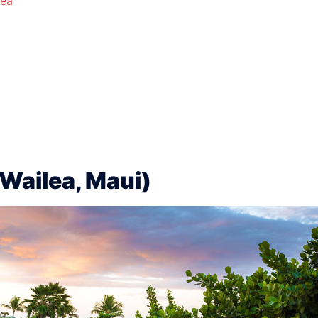
kea
ailea, Maui)