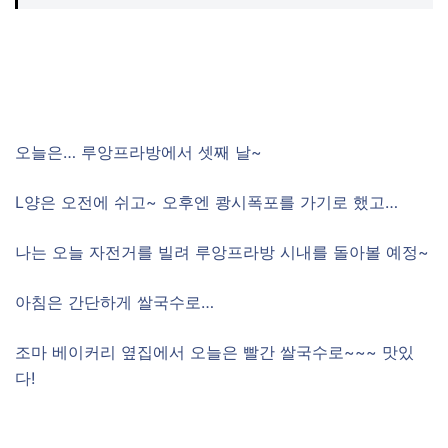
오늘은… 루앙프라방에서 셋째 날~
L양은 오전에 쉬고~ 오후엔 쾅시폭포를 가기로 했고…
나는 오늘 자전거를 빌려 루앙프라방 시내를 돌아볼 예정~
아침은 간단하게 쌀국수로…
조마 베이커리 옆집에서 오늘은 빨간 쌀국수로~~~ 맛있
다!