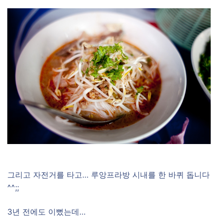
그리고 자전거를 타고… 루앙프라방 시내를 한 바퀴 돕니다
^^;;
3년 전에도 이뻤는데…