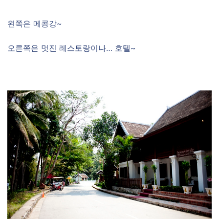
왼쪽은 메콩강~
오른쪽은 멋진 레스토랑이나… 호텔~