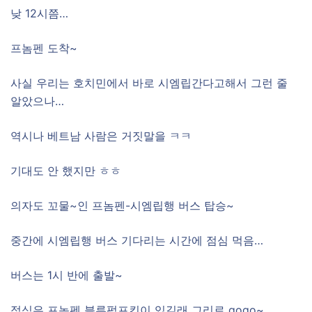
낮 12시쯤…
프놈펜 도착~
사실 우리는 호치민에서 바로 시엠립간다고해서 그런 줄
알았으나…
역시나 베트남 사람은 거짓말을 ㅋㅋ
기대도 안 했지만 ㅎㅎ
의자도 꼬물~인 프놈펜-시엠립행 버스 탑승~
중간에 시엠립행 버스 기다리는 시간에 점심 먹음…
버스는 1시 반에 출발~
점심은 프놈펜 블루펌프킨이 있길래 그리로 gogo~