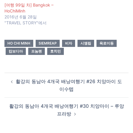
[여행 99일 차] Bangkok –
HoChiMinh
2016년 6월 28일
"TRAVEL STORY"에서
HO CHI MINH
SIEMREAP
비자
시엠립
육로이동
캄보디아
프놈펜
호치민
Post
활강의 동남아 4개국 배낭여행기 #26 치앙마이 도
navigation
이수텝
활강의 동남아 4개국 배낭여행기 #30 치앙마이 – 루앙
프라방