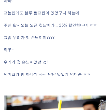
아하!
프놈펜에도 블루 펌프킨이 있었구나 하는데…
주인 왈~ 오늘 오픈 첫날이라… 25% 할인한다며 ㅎㅎ
그럼 우리가 첫 손님이야????
와우~
우리가 첫 손님이었던 것!!!
쉐이크와 빵 하나씩 사서 냠냠 맛있게 먹어줌 ㅎㅎ