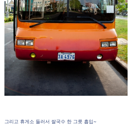
그리고 휴게소 들러서 쌀국수 한 그릇 흡입~