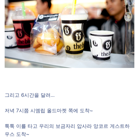
그리고 6시간을 달려…
저녁 7시쯤 시엠립 올드마켓 쪽에 도착~
툭툭 이를 타고 우리의 보금자리 압사라 앙코르 게스트하
우스 도착~