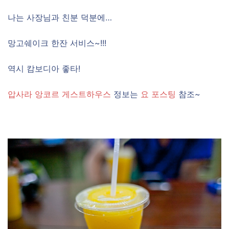
나는 사장님과 친분 덕분에…
망고쉐이크 한잔 서비스~!!!
역시 캄보디아 좋타!
압사라 앙코르 게스트하우스
정보는
요 포스팅
참조~