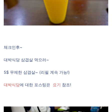
체크인후~
대박식당 삼겹살 먹으러~
5$ 무제한 삼겹살~ (리필 계속 가능!)
대박식당
에 대한 포스팅은
요기
참조!