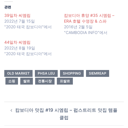
관련
39일차 씨엠립
캄보디아 휴양 #35 시엠립 –
2022년 7월 15일
ERA 호텔 수영장 & 스파
"2020 태국 캄보디아"에서
2016년 2월 5일
"CAMBODIA INFO"에서
44일차 씨엠립
2022년 8월 19일
"2020 태국 캄보디아"에서
OLD MARKET
PHSA LEU
SHOPPING
SIEMREAP
쇼핑
쌀르
전통시장
프쌀르
Post
캄보디아 맛집 #19 시엠립 – 펍스트리트 맛집 템플
navigation
클럽