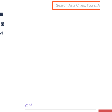
기를
 풍
인
검색