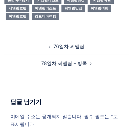
동남아여행기
시엠립리조트
시엠립맛집
시엠립여행
시엠립호텔
씨엠립리조트
씨엠립맛집
씨엠립여행
씨엠립호텔
캄보디아여행
Post
76일차 씨엠립
navigation
78일차 씨엠립 – 방콕
답글 남기기
이메일 주소는 공개되지 않습니다.
필수 필드는
*
로
표시됩니다