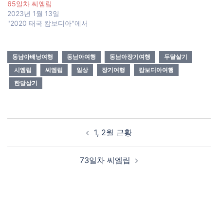
65일차 씨엠립
2023년 1월 13일
"2020 태국 캄보디아"에서
동남아배낭여행
동남아여행
동남아장기여행
두달살기
시엠립
씨엠립
일상
장기여행
캄보디아여행
한달살기
Post
1, 2월 근황
navigation
73일차 씨엠립