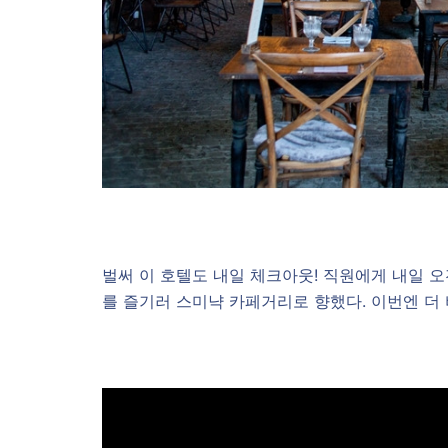
벌써 이 호텔도 내일 체크아웃! 직원에게 내일 
를 즐기러 스미냑 카페거리로 향했다. 이번엔 더