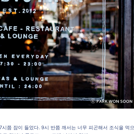
7시쯤 잠이 들었다. 9시 반쯤 깨서는 너무 피곤해서 조식을 먹