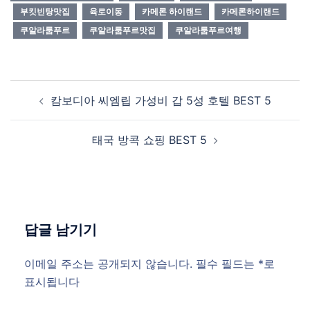
부킷빈탕맛집
육로이동
카메론 하이랜드
카메론하이랜드
쿠알라룸푸르
쿠알라룸푸르맛집
쿠알라룸푸르여행
Post
캄보디아 씨엠립 가성비 갑 5성 호텔 BEST 5
navigation
태국 방콕 쇼핑 BEST 5
답글 남기기
이메일 주소는 공개되지 않습니다.
필수 필드는
*
로
표시됩니다