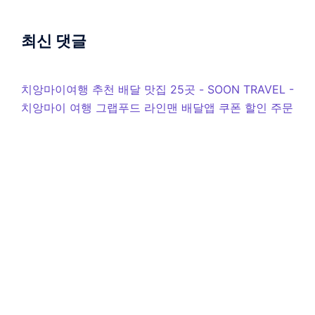
최신 댓글
치앙마이여행 추천 배달 맛집 25곳 - SOON TRAVEL
-
치앙마이 여행 그랩푸드 라인맨 배달앱 쿠폰 할인 주문
하기
1월 근황 - SOON TRAVEL
-
치앙마이 치앙콩 – 라오스
훼이싸이 비자런 리뷰
여행 32일차 스쿠트 항공 늦은 도착, 소음에도 불구하
고 행복했던 발리 여행 마무리 - SOON TRAVEL
-
2022 발리 여행 TIP
치앙마이여행 EXK 카드 출금 VS 우리은행 환전주머니
비교 - SOON TRAVEL
-
태국 치앙마이여행 GLN / 달
러 환전 / 토스체크카드 / 알리페이플러스 / 신용카드
비교