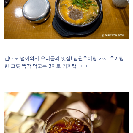
건대로 넘어와서 우리들의 맛집! 남원추어탕 가서 추어탕
한 그릇 뚝딱 먹고는 3차로 커피랩 ㄱㄱ