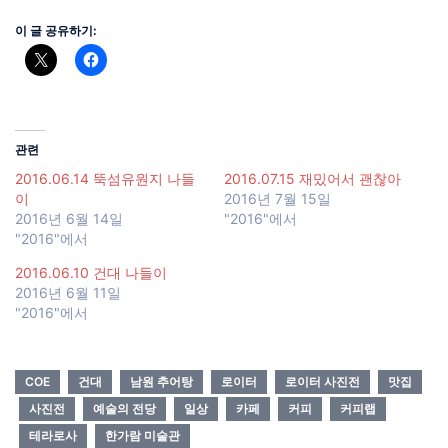
이 글 공유하기:
관련
2016.06.14 뚝섬유원지 나들
2016.07.15 재밌어서 괜찮아
이
2016년 7월 15일
2016년 6월 14일
"2016"에서
"2016"에서
2016.06.10 건대 나들이
2016년 6월 11일
"2016"에서
COE
건대
남원 추어탕
로이터
로이터 사진전
맛집
사진전
예술의 전당
일상
카페
커피
커피랩
테라로사
한가람 미술관