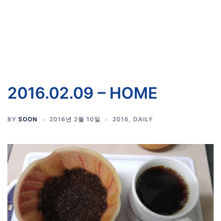
2016.02.09 – HOME
BY
SOON
2016년 2월 10일
2016
,
DAILY