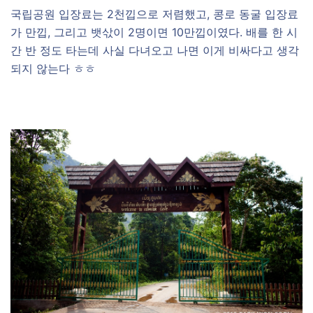
국립공원 입장료는 2천낍으로 저렴했고, 콩로 동굴 입장료
가 만낍, 그리고 뱃삯이 2명이면 10만낍이였다. 배를 한 시
간 반 정도 타는데 사실 다녀오고 나면 이게 비싸다고 생각
되지 않는다 ㅎㅎ