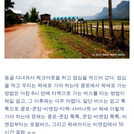
동굴 다녀와서 체크아웃을 하고 점심을 먹으러 갔다. 점심
을 먹고 우리는 팍세로 가야 하는데 콩로에서 팍세로 가는
방법은 아침 6시 반에 타켁으로 가는 버스를 타는 방법이
제일 쉽고, 그 이후에는 아주 어렵다. 일단 버스는 없고 툭
툭으로 콩로-쿤캄-비엔캄-타켁-사바나켓 or 팍세 이렇게
가야 하는데 문제는 콩로-쿤캄 툭툭, 쿤캄-비엔캄 툭툭, 비
엔캄부터는 로컬버스, 그리고 팍세까지는 비엔캄에서 10
시간 걸림 ㅠㅠ