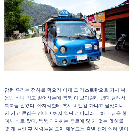
암턴 우리는 점심을 먹으러 어제 그 레스토랑으로 가서 볶
음밥 하나 먹고 일어서는데 툭툭 이 보이길래 냅다 달려서
툭툭을 잡았다. 아저씨한테 혹시 비엔캄 가냐고 물었더니
안 가고 쿤캄은 간다고 해서 일단 기다리라고 하고 짐을 챙
겨서 바로 탔다. 툭툭 아저씨는 콩로에 몇 개 없는 겟하를
몇 개 들린 후 사람들을 모아 태우고는 출발 전에 여러 명이