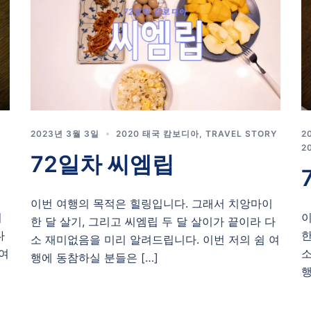
2023년 3월 3일
2020 태국 캄보디아
,
TRAVEL STORY
2
2
72일차 씨엠립
이번 여행의 목적은 힐링입니다. 그래서 치앙마이
이
이
한 달 살기, 그리고 씨엠립 두 달 살이가 끝이라 다
다
한
소 재미없음을 미리 알려드립니다. 이번 저의 쉼 여
 여
소
행에 동참하실 분들은 […]
행