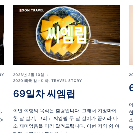
RY
2023년 2월 10일
2
2020 태국 캄보디아
,
TRAVEL STORY
69일차 씨엠립
이
이
이번 여행의 목적은 힐링입니다. 그래서 치앙마이
다
한
한 달 살기, 그리고 씨엠립 두 달 살이가 끝이라 다
 여
소
소 재미없음을 미리 알려드립니다. 이번 저의 쉼 여
행