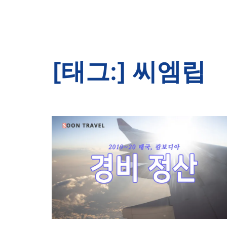
[태그:]
씨엠립