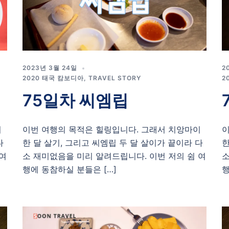
2023년 3월 24일
2
2020 태국 캄보디아
,
TRAVEL STORY
2
75일차 씨엠립
이
이번 여행의 목적은 힐링입니다. 그래서 치앙마이
이
다
한 달 살기, 그리고 씨엠립 두 달 살이가 끝이라 다
한
 여
소 재미없음을 미리 알려드립니다. 이번 저의 쉼 여
소
행에 동참하실 분들은 […]
행