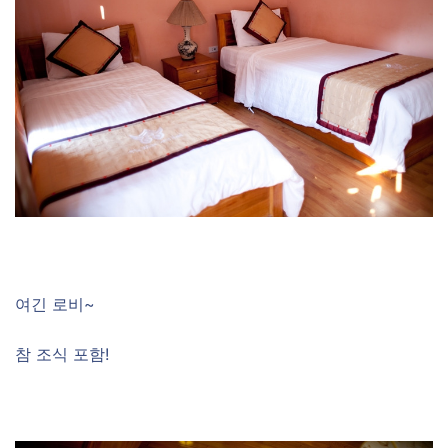
여긴 로비~
참 조식 포함!