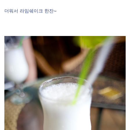
더워서 라임쉐이크 한잔~