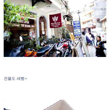
건물도 새삥~