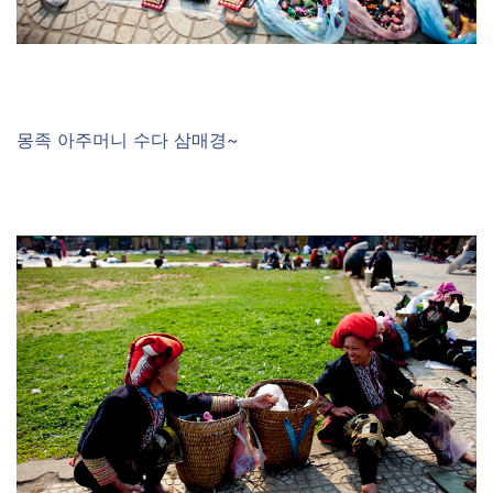
몽족 아주머니 수다 삼매경~