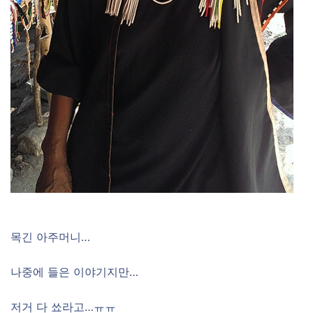
목긴 아주머니…
나중에 들은 이야기지만…
저거 다 쑈라고…ㅠㅠ