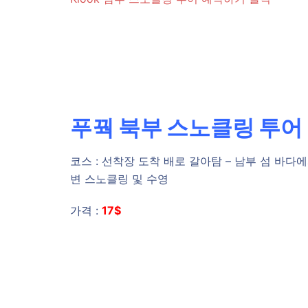
푸꿕 북부 스노클링 투어
코스 : 선착장 도착 배로 갈아탐 – 남부 섬 바다
변 스노클링 및 수영
가격 :
17$