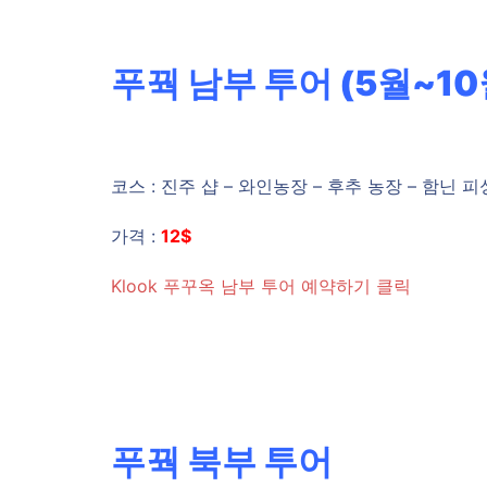
푸꿕 남부 투어 (5월~10
코스 : 진주 샵 – 와인농장 – 후추 농장 – 함닌 
가격 :
12$
Klook 푸꾸옥 남부 투어 예약하기 클릭
푸꿕 북부 투어