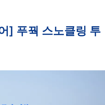
어] 푸꿕 스노클링 투