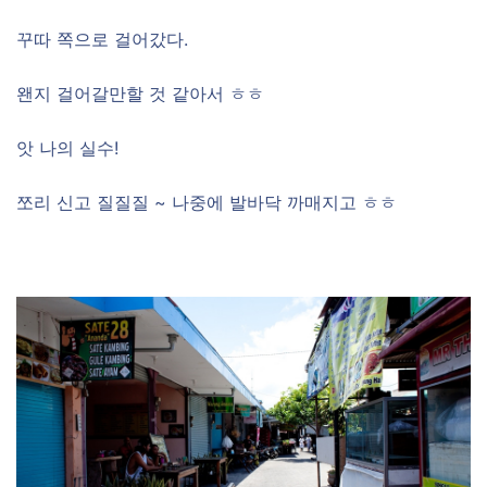
꾸따 쪽으로 걸어갔다.
왠지 걸어갈만할 것 같아서 ㅎㅎ
앗 나의 실수!
쪼리 신고 질질질 ~ 나중에 발바닥 까매지고 ㅎㅎ