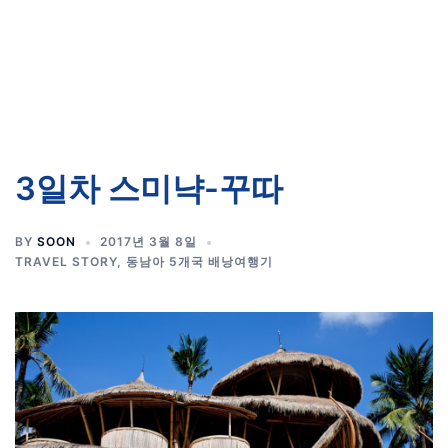
3일차 스미냑-꾸따
BY
SOON
2017년 3월 8일
TRAVEL STORY
,
동남아 5개국 배낭여행기