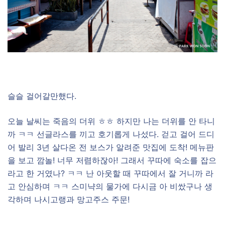
슬슬 걸어갈만했다.
오늘 날씨는 죽음의 더위 ㅎㅎ 하지만 나는 더위를 안 타니
까 ㅋㅋ 선글라스를 끼고 호기롭게 나섰다. 걷고 걸어 드디
어 발리 3년 살다온 전 보스가 알려준 맛집에 도착! 메뉴판
을 보고 깜놀! 너무 저렴하잖아! 그래서 꾸따에 숙소를 잡으
라고 한 거였나? ㅋㅋ 난 아웃할 때 꾸따에서 잘 거니까 라
고 안심하며 ㅋㅋ 스미냑의 물가에 다시금 아 비쌌구나 생
각하며 나시고랭과 망고주스 주문!