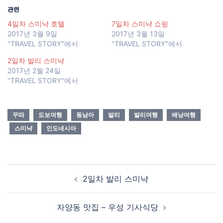
관련
4일차 스미냑 호텔
7일차 스미냑 쇼핑
2017년 3월 9일
2017년 3월 13일
"TRAVEL STORY"에서
"TRAVEL STORY"에서
2일차 발리 스미냑
2017년 2월 24일
"TRAVEL STORY"에서
꾸따
도보여행
동남아
발리
발리여행
배낭여행
스미냑
인도네시아
Post
2일차 발리 스미냑
navigation
자양동 맛집 – 우성 기사식당