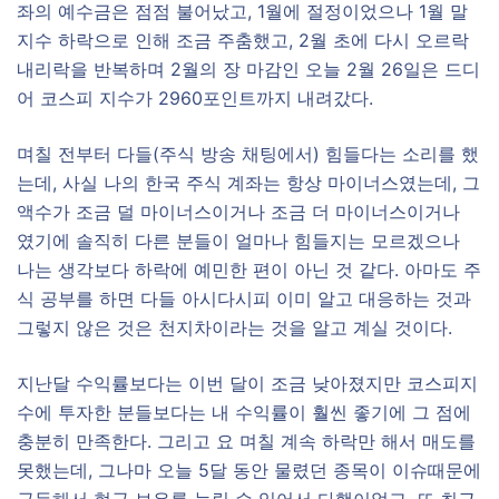
좌의 예수금은 점점 불어났고, 1월에 절정이었으나 1월 말
지수 하락으로 인해 조금 주춤했고, 2월 초에 다시 오르락
내리락을 반복하며 2월의 장 마감인 오늘 2월 26일은 드디
어 코스피 지수가 2960포인트까지 내려갔다.
며칠 전부터 다들(주식 방송 채팅에서) 힘들다는 소리를 했
는데, 사실 나의 한국 주식 계좌는 항상 마이너스였는데, 그
액수가 조금 덜 마이너스이거나 조금 더 마이너스이거나
였기에 솔직히 다른 분들이 얼마나 힘들지는 모르겠으나
나는 생각보다 하락에 예민한 편이 아닌 것 같다. 아마도 주
식 공부를 하면 다들 아시다시피 이미 알고 대응하는 것과
그렇지 않은 것은 천지차이라는 것을 알고 계실 것이다.
지난달 수익률보다는 이번 달이 조금 낮아졌지만 코스피지
수에 투자한 분들보다는 내 수익률이 훨씬 좋기에 그 점에
충분히 만족한다. 그리고 요 며칠 계속 하락만 해서 매도를
못했는데, 그나마 오늘 5달 동안 물렸던 종목이 이슈때문에
급등해서 현금 보유를 늘릴 수 있어서 다행이었고, 또 최근