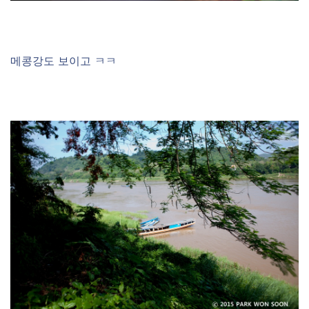
메콩강도 보이고 ㅋㅋ