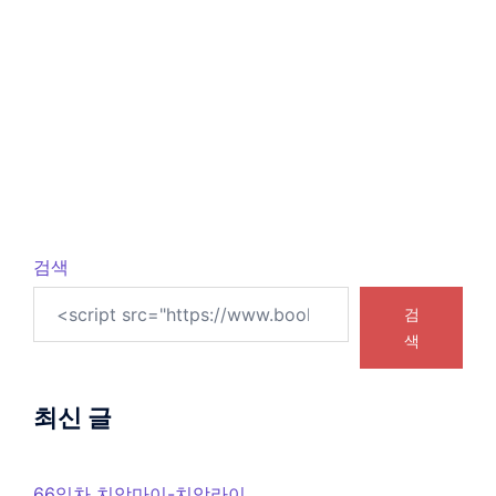
검색
검
색
최신 글
66일차 치앙마이-치앙라이