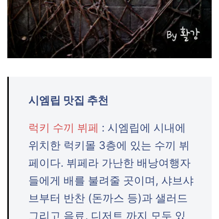
시엠립 맛집 추천
럭키 수끼 뷔페
: 시엠립에 시내에
위치한 럭키몰 3층에 있는 수끼 뷔
페이다. 뷔페라 가난한 배낭여행자
들에게 배를 불려줄 곳이며, 샤브샤
브부터 반찬 (돈까스 등)과 샐러드
그리고 음료, 디저트 까지 모두 있