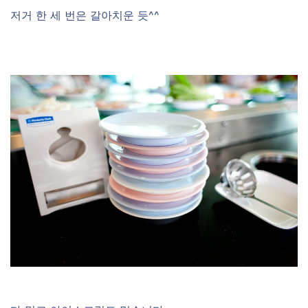
저거 한 세 번은 갈아치운 듯^^