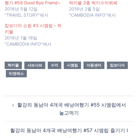
행기 #59 Good Bye Friend~
럭키몰 3층 럭키수끼뷔페
2016년 5월 12일
2016년 2월 5일
"TRAVEL STORY"에서
"CAMBODIA INFO"에서
캄보디아 쇼핑 #3 시엠립 – 럭
키몰
2016년 1월 18일
"CAMBODIA INFO"에서
럭키몰
샤브샤브
수끼
시엠립
아동센터
캄보디아
티엔에스
Post
활강의 동남아 4개국 배낭여행기 #55 시엠립에서
navigation
놀고먹기
활강의 동남아 4개국 배낭여행기 #57 시엠립 즐기기 Ⅰ