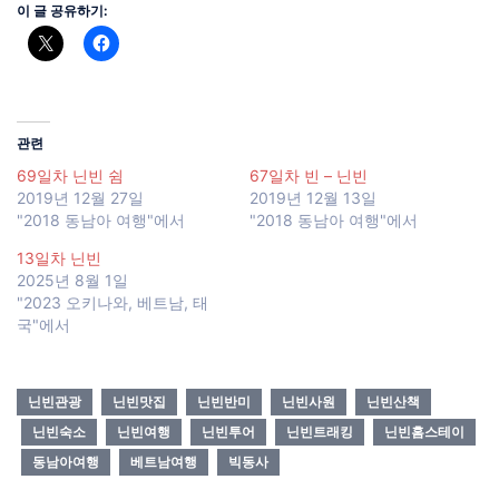
이 글 공유하기:
관련
69일차 닌빈 쉼
67일차 빈 – 닌빈
2019년 12월 27일
2019년 12월 13일
"2018 동남아 여행"에서
"2018 동남아 여행"에서
13일차 닌빈
2025년 8월 1일
"2023 오키나와, 베트남, 태
국"에서
닌빈관광
닌빈맛집
닌빈반미
닌빈사원
닌빈산책
닌빈숙소
닌빈여행
닌빈투어
닌빈트래킹
닌빈홈스테이
동남아여행
베트남여행
빅동사