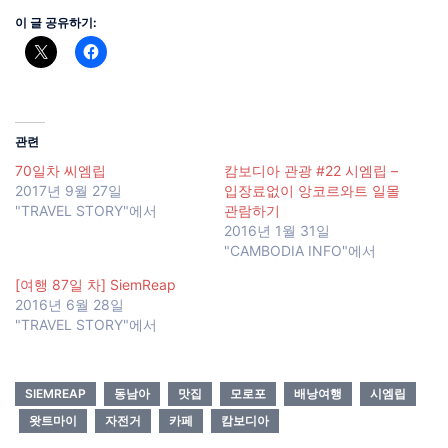
이 글 공유하기:
관련
70일차 씨엠립
캄보디아 관광 #22 시엠립 –
2017년 9월 27일
입장료없이 앙코르와트 일몰
"TRAVEL STORY"에서
관람하기
2016년 1월 31일
"CAMBODIA INFO"에서
[여행 87일 차] SiemReap
2016년 6월 28일
"TRAVEL STORY"에서
SIEMREAP
동남아
맛집
모로포
배낭여행
시엠립
왓트마이
자전거
카페
캄보디아