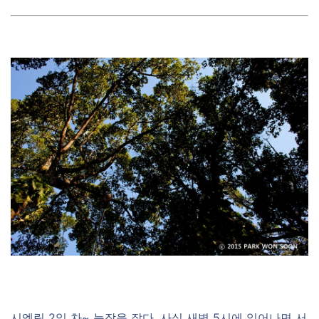
시엠립 2일 차~ 늦잠을 잤다. 사실 새벽 5시에 일어나면 서