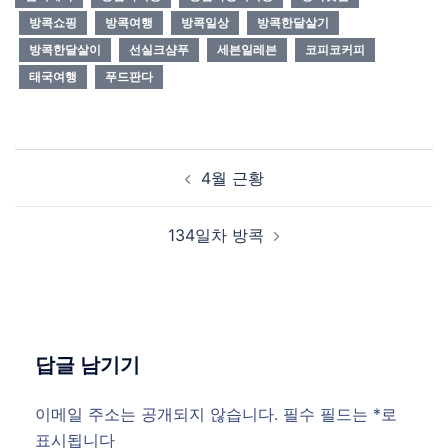
방콕쇼핑
방콕여행
방콕일상
방콕한달살기
방콕한달살이
선실크샴푸
세븐일레븐
코피코커피
태국여행
푸드판다
Post
4월 근황
navigation
134일차 방콕
답글 남기기
이메일 주소는 공개되지 않습니다.
필수 필드는
*
로
표시됩니다