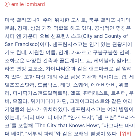
ⓒ
emile lombard
미국 캘리포니아 주에 위치한 도시로, 북부 캘리포니아의
문화, 경제, 상업 거점 역할을 하고 있다. 공식적인 명칭은
시티 앤 카운티 오브 샌프란시스코(City and County of
San Francisco)이다. 샌프란시스코는 인기 있는 관광지이
기도 한데, 시원한 여름, 안개, 가파르고 구불구불한 언덕,
조화로운 다양한 건축과 골든게이트 교, 케이블카, 알카트
라즈 연방 교도소, 차이나타운과 같은 랜드마크로 잘 알려
져 있다. 또한 다섯 개의 주요 금융 기관과 리바이스, 갭, 세
일즈포스닷컴, 드롭박스, 레딧, 스퀘어, 에어비앤비, 위블
리, 퍼시픽가스앤드일렉트릭, 옐프, 핀터레스트, 트위터, 우
버, 모질라, 위키미디어 재단, 크레이그리스트와 같은 여러
기업들의 본사가 위치해있다. 샌프란시스코는 여러 별명이
있는데, “시티 바이 더 베이”, “안개 도시”, “샌 프란”, “프리스
코”를 포함해 “The City that Knows How”, “바그다드 바이
더 베이”, “서부의 파리”와 같은 오래된 별명이 있다.
[위키