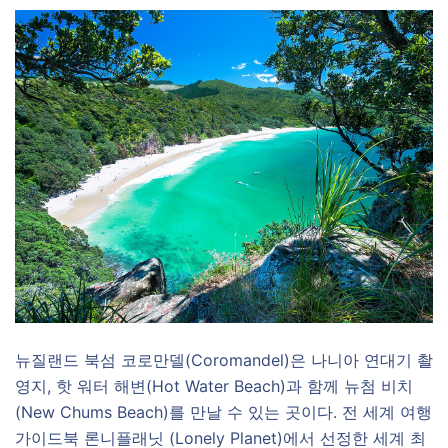
뉴질랜드 북섬 코로만델(Coromandel)은 나니아 연대기 촬
영지, 핫 워터 해변(Hot Water Beach)과 함께 뉴첨 비치
(New Chums Beach)를 만날 수 있는 곳이다. 전 세계 여행
가이드북 론니플래닛 (Lonely Planet)에서 선정한 세계 최