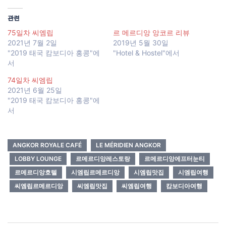
관련
75일차 씨엠립
르 메르디앙 앙코르 리뷰
2021년 7월 2일
2019년 5월 30일
"2019 태국 캄보디아 홍콩"에
"Hotel & Hostel"에서
서
74일차 씨엠립
2021년 6월 25일
"2019 태국 캄보디아 홍콩"에
서
ANGKOR ROYALE CAFÉ
LE MÉRIDIEN ANGKOR
LOBBY LOUNGE
르메르디앙레스토랑
르메르디앙에프터눈티
르메르디앙호텔
시엠립르메르디앙
시엠립맛집
시엠립여행
씨엠립르메르디앙
씨엠립맛집
씨엠립여행
캄보디아여행