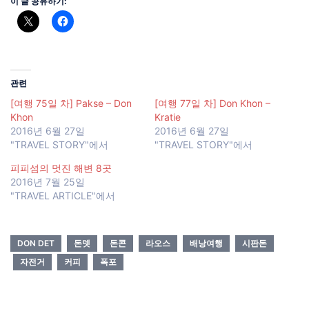
이 글 공유하기:
관련
[여행 75일 차] Pakse – Don
[여행 77일 차] Don Khon –
Khon
Kratie
2016년 6월 27일
2016년 6월 27일
"TRAVEL STORY"에서
"TRAVEL STORY"에서
피피섬의 멋진 해변 8곳
2016년 7월 25일
"TRAVEL ARTICLE"에서
DON DET
돈뎃
돈콘
라오스
배낭여행
시판돈
자전거
커피
폭포