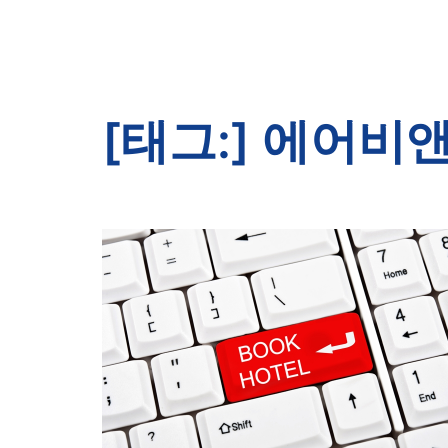
[태그:]
에어비