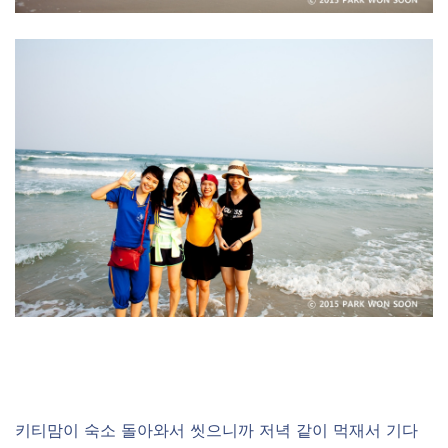
키티맘이 숙소 돌아와서 씻으니까 저녁 같이 먹재서 기다